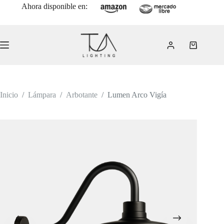
Saltar
Ahora disponible en:
al
contenido
Carro
de
compra
Inicio
/
Lámpara
/
Arbotante
/
Lumen Arco Vigía