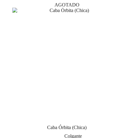
variantes.
AGOTADO
Las
opciones
se
pueden
elegir
en
la
página
de
producto
Caba Órbita (Chica)
Colgante