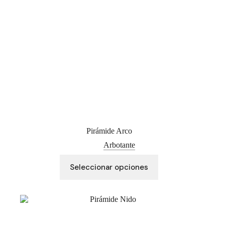
página
de
producto
Pirámide Arco
Arbotante
Este
Seleccionar opciones
producto
tiene
múltiples
variantes.
Las
opciones
se