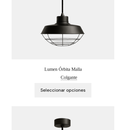
Lumen Órbita Malla
Colgante
Este
Seleccionar opciones
producto
tiene
múltiples
variantes.
Las
opciones
se
pueden