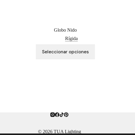
Globo Nido
Rígida
Este
Seleccionar opciones
producto
tiene
múltiples
variantes.
Las
opciones
se
pueden
elegir
en
la
página
de
producto
© 2026 TUA Lighting