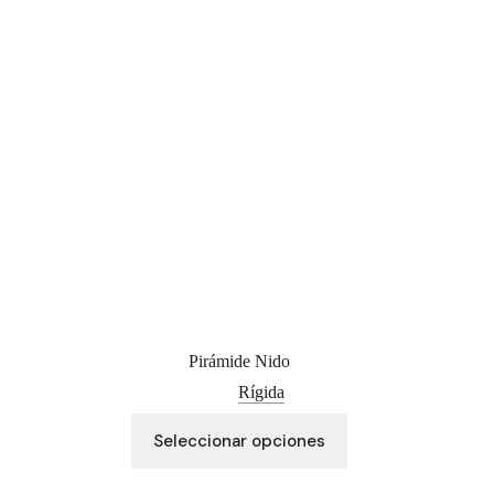
pueden
elegir
en
la
página
de
producto
Pirámide Nido
Rígida
Este
Seleccionar opciones
producto
tiene
múltiples