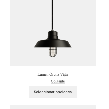
elegir
en
la
página
de
producto
Lumen Órbita Vigía
Colgante
Este
Seleccionar opciones
producto
tiene
múltiples
variantes.