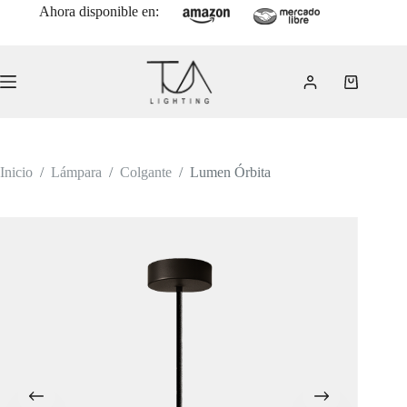
Saltar
Ahora disponible en:
al
contenido
Carro
de
compra
Inicio
/
Lámpara
/
Colgante
/
Lumen Órbita