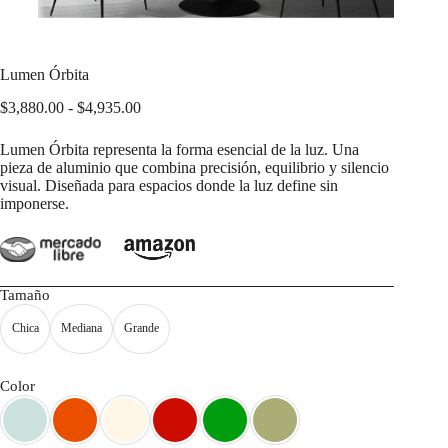
Lumen Órbita
Rango
$
3,880.00
-
$
4,935.00
de
precios:
Lumen Órbita representa la forma esencial de la luz. Una
desde
pieza de aluminio que combina precisión, equilibrio y silencio
$3,880.00
visual. Diseñada para espacios donde la luz define sin
hasta
imponerse.
$4,935.00
Tamaño
Chica
Mediana
Grande
Color