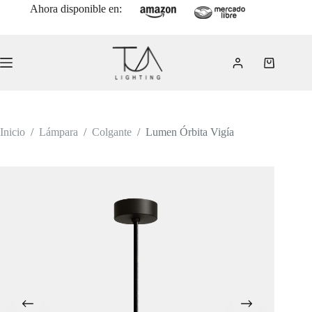
Saltar
Ahora disponible en:
al
contenido
Carro
de
compra
Inicio
/
Lámpara
/
Colgante
/
Lumen Órbita Vigía